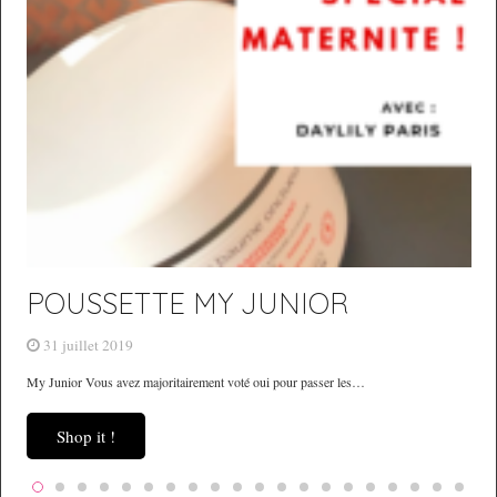
POUSSETTE MY JUNIOR
Da
31 juillet 2019
7
My Junior Vous avez majoritairement voté oui pour passer les…
Dayl
Shop it !