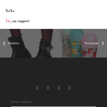
XoXo
Tiz
, au rapport
Modress
Twistshake
Email Address