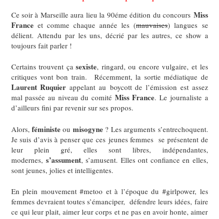
Miss
Ce soir à Marseille aura lieu la 90éme édition du concours
France
et comme chaque année les (
mauvaises
) langues se
délient.
Attendu par les uns, décrié par les autres, ce show a
toujours fait parler !
sexiste
Certains trouvent ça
, ringard, ou encore vulgaire, et les
critiques vont bon train.
Récemment, la sortie médiatique de
Laurent Ruquier
appelant au boycott de l’émission est assez
Miss France
mal passée au niveau du comité
. Le journaliste a
d’ailleurs fini par revenir sur ses propos.
féministe
misogyne
Alors,
ou
? Les arguments s’entrechoquent.
Je suis d’avis à penser que ces jeunes femmes se présentent de
leur plein gré, elles sont libres, indépendantes,
s’assument
modernes,
, s’amusent. Elles ont confiance en elles,
sont jeunes, jolies et intelligentes.
En plein mouvement #metoo et à l’époque du #girlpower, les
femmes devraient toutes s’émanciper, défendre leurs idées, faire
ce qui leur plait, aimer leur corps et ne pas en avoir honte, aimer