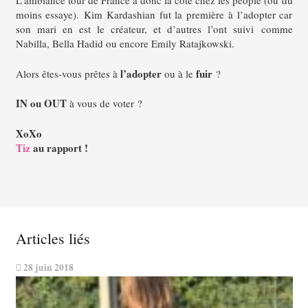
L’ambiance tour de France a donc la cote chez les people (ou du
moins essaye). Kim Kardashian fut la première à l’adopter car
son mari en est le créateur, et d’autres l’ont suivi comme
Nabilla, Bella Hadid ou encore Emily Ratajkowski.
l’adopter
fuir
Alors êtes-vous prêtes à
ou à le
?
IN ou OUT
à vous de voter ?
XoXo
Tiz
au rapport !
Articles liés
28 juin 2018