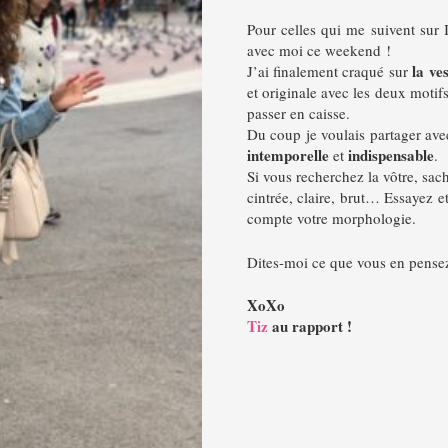
Pour celles qui me suivent sur
avec moi ce weekend !
la ve
J’ai finalement craqué sur
et originale avec les deux motif
passer en caisse.
Du coup je voulais partager ave
intemporelle
indispensable
et
.
Si vous recherchez la vôtre, sac
cintrée, claire, brut… Essayez e
compte votre morphologie.
Dites-moi ce que vous en pense
XoXo
Tiz
au rapport !