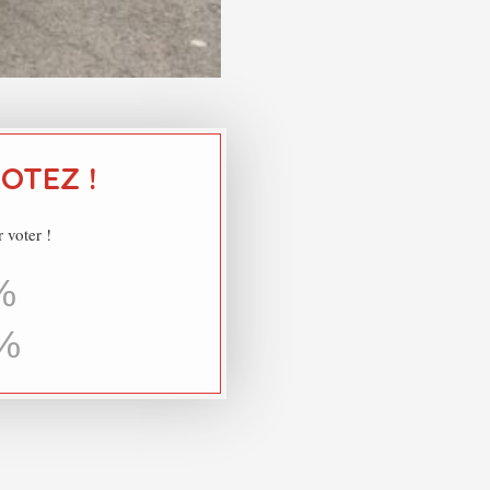
VOTEZ !
 voter !
%
%