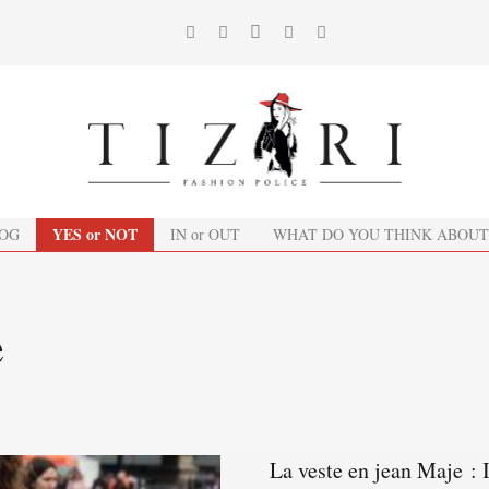
YES or NOT
OG
IN or OUT
WHAT DO YOU THINK ABOUT
e
La veste en jean Maje 