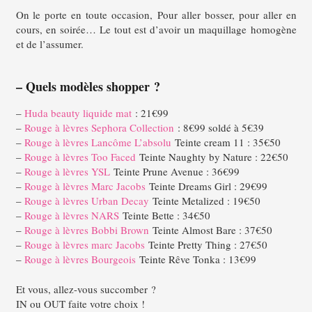
On le porte en toute occasion,
Pour aller bosser, pour aller en
cours, en soirée…
Le tout est d’avoir un maquillage homogène
et de l’assumer.
– Quels modèles shopper ?
–
Huda beauty liquide mat
: 21€99
–
Rouge à lèvres Sephora Collection
: 8€99 soldé à 5€39
–
Rouge à lèvres Lancôme L’absolu
Teinte cream 11 : 35€50
–
Rouge à lèvres Too Faced
Teinte Naughty by Nature : 22€50
–
Rouge à lèvres YSL
Teinte Prune Avenue : 36€99
–
Rouge à lèvres Marc Jacobs
Teinte Dreams Girl : 29€99
–
Rouge à lèvres Urban Decay
Teinte Metalized : 19€50
–
Rouge à lèvres NARS
Teinte Bette : 34€50
–
Rouge à lèvres Bobbi Brown
Teinte Almost Bare : 37€50
–
Rouge à lèvres marc Jacobs
Teinte Pretty Thing : 27€50
–
Rouge à lèvres Bourgeois
Teinte Rêve Tonka : 13€99
Et vous, allez-vous succomber ?
IN ou OUT faite votre choix !