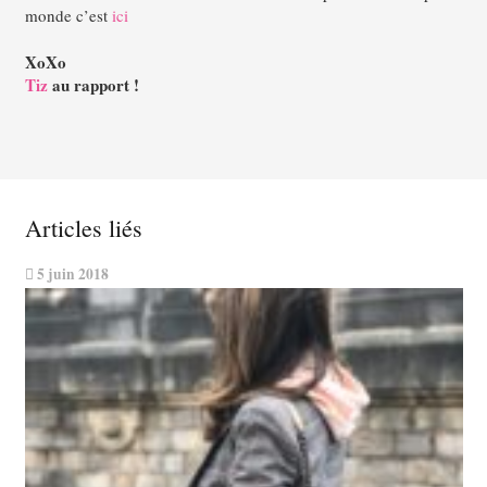
monde c’est
ici
XoXo
Tiz
au rapport !
Articles liés
5 juin 2018