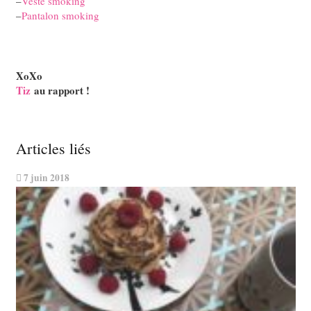
–
Veste smoking
–
Pantalon smoking
XoXo
Tiz
au rapport !
Articles liés
7 juin 2018