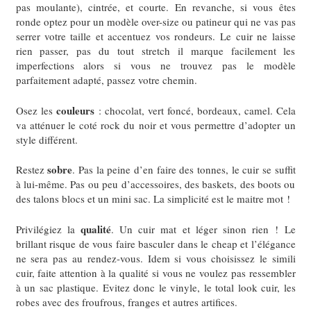
pas moulante), cintrée, et courte. En revanche, si vous êtes
ronde optez pour un modèle over-size ou patineur qui ne vas pas
serrer votre taille et accentuez vos rondeurs.
Le cuir ne laisse
rien passer, pas du tout stretch il marque facilement les
imperfections alors si vous ne trouvez pas le modèle
parfaitement adapté, passez votre chemin.
couleurs
Osez les
: chocolat, vert foncé, bordeaux, camel. Cela
va atténuer le coté rock du noir et vous permettre d’adopter un
style différent.
sobre
Restez
. Pas la peine d’en faire des tonnes, le cuir se suffit
à lui-même. Pas ou peu d’accessoires, des baskets, des boots ou
des talons blocs et un mini sac. La simplicité est le maitre mot !
qualité
Privilégiez la
. Un cuir mat et léger sinon rien ! Le
brillant risque de vous faire basculer dans le cheap et l’élégance
ne sera pas au rendez-vous. Idem si vous choisissez le simili
cuir, faite attention à la qualité si vous ne voulez pas ressembler
à un sac plastique. Evitez donc le vinyle, le total look cuir, les
robes avec des froufrous, franges et autres artifices.