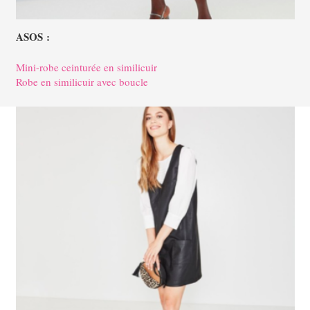
ASOS :
Mini-robe ceinturée en similicuir
Robe en similicuir avec boucle