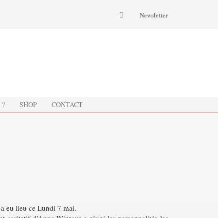
Newsletter
 ?
SHOP
CONTACT
a eu lieu ce Lundi 7 mai.
 caritatif d’Anna Wintour a réuni les personnalités les