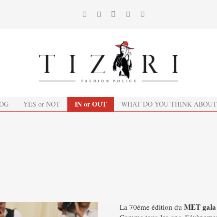
IN or OUT
OG
YES or NOT
WHAT DO YOU THINK ABOUT
MET gala
La 70éme édition du
Comme tous les ans, l’évènement