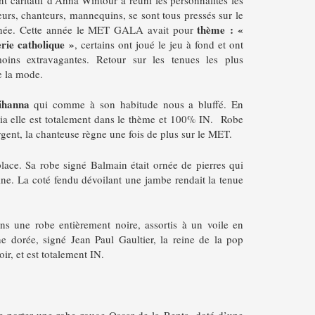
urs, chanteurs, mannequins, se sont tous pressés sur le
thème : «
’année. Cette année le MET GALA avait pour
rie catholique »
, certains ont joué le jeu à fond et ont
oins extravagantes. Retour sur les tenues les plus
e la mode.
ihanna
qui comme à son habitude nous a bluffé. En
lia elle est totalement dans le thème et 100% IN. Robe
rgent, la chanteuse règne une fois de plus sur le MET.
lace. Sa robe signé Balmain était ornée de pierres qui
ine. La coté fendu dévoilant une jambe rendait la tenue
ns une robe entièrement noire, assortis à un voile en
e dorée, signé Jean Paul Gaultier, la reine de la pop
ir, et est totalement IN.