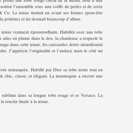
e porter une robe rouge Oscar de la Renta, doté d’une
soirisé l’ensemble avec une coiffe de perles et de croix
& Co. La tenue mettait en avant ses formes (peut-être
 poitrine) et lui donnait beaucoup d’allure.
 tenue vraiment époustouflante. Habillée avec une robe
 ailes en plume dans le dos, la chanteuse a respecté le
tage dans cette tenue, les cuissardes dorés alourdissent
mbe. J’apprécie l’originalité et l’audace mais le côté un
ivée remarquée. Habillé par Dior sa robe noire tout en
ok chic, classe, et élégant. La mannequin a encore une
ait sublime dans sa longue robe rouge et or Versace. La
la touche finale à la tenue.