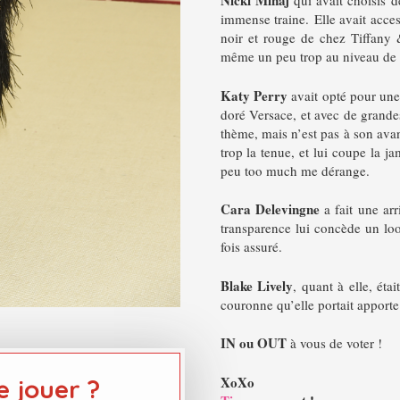
Nicki Minaj
qui avait choisis d
immense traine. Elle avait acces
noir et rouge de chez Tiffany 
même un peu trop au niveau de la
Katy Perry
avait opté pour une
doré Versace, et avec de grandes
thème, mais n’est pas à son avan
trop la tenue, et lui coupe la ja
peu too much me dérange.
Cara Delevingne
a fait une arr
transparence lui concède un lo
fois assuré.
Blake Lively
, quant à elle, ét
couronne qu’elle portait apporte 
IN ou OUT
à vous de voter !
XoXo
e jouer ?