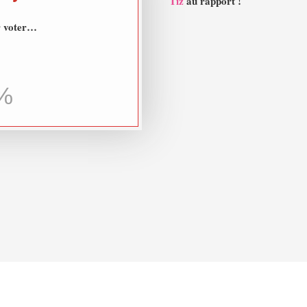
Tiz
au rapport !
r voter…
%