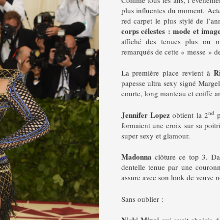
plus influentes du moment. Acte
red carpet le plus stylé de l
corps célestes : mode et image
affiché des tenues plus ou m
remarqués de cette « messe » d
R
La première place revient à
papesse ultra sexy signé Marge
courte, long manteau et coiffe a
nd
Jennifer Lopez
obtient la 2
p
formaient une croix sur sa poitr
super sexy et glamour.
Madonna
clôture ce top 3. Da
dentelle tenue par une couronn
assure avec son look de veuve no
Sans oublier :