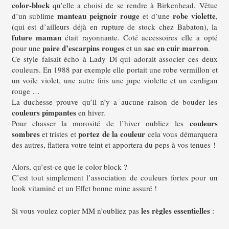
color-block
qu’elle a choisi de se rendre à Birkenhead.
Vêtue
manteau peignoir
rouge
robe
violette
d’un sublime
et d’une
,
(qui est d’ailleurs déjà en rupture de stock chez Babaton), la
future maman
était rayonnante. Coté accessoires elle a opté
paire d’escarpins rouges
sac en cuir marron
pour une
et un
.
Ce style faisait écho à Lady Di qui adorait associer ces deux
couleurs. En 1988 par exemple elle portait une robe vermillon et
un voile violet, une autre fois une jupe violette et un cardigan
rouge …
La duchesse prouve qu’il n’y a aucune raison de bouder les
couleurs pimpantes
en hiver.
couleurs
Pour chasser la morosité de l’hiver oubliez les
sombres
portez de la couleur
et tristes et
cela vous démarquera
des autres, flattera votre teint et apportera du peps à vos tenues !
Alors, qu’est-ce que le color block ?
C’est tout simplement l’association de couleurs fortes pour un
look vitaminé et un Effet bonne mine assuré !
les règles essentielles
Si vous voulez copier MM n’oubliez pas
: