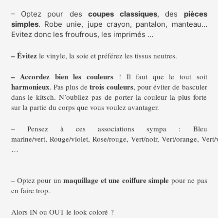
– Optez pour des
coupes classiques
, des
pièces
simples
. Robe unie, jupe crayon, pantalon, manteau…
Evitez donc les froufrous, les imprimés …
– Évitez
le vinyle, la soie et préférez les tissus neutres.
– Accordez bien les couleurs
! Il faut que le tout soit
harmonieux
trois couleurs
. Pas plus de
, pour éviter de basculer
dans le kitsch. N’oubliez pas de porter la couleur la plus forte
sur la partie du corps que vous voulez avantager.
–
Pensez à ces associations sympa :
Bleu
marine/vert,
Rouge/violet,
Rose/rouge,
Vert/noir,
Vert/orange,
Vert/
…
maquillage et une coiffure simple
– Optez pour un
pour ne pas
en faire trop.
Alors IN ou OUT le look coloré ?