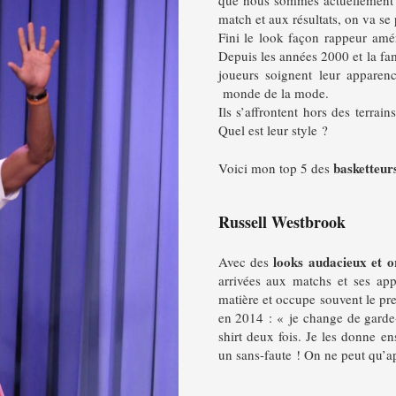
match et aux résultats, on va se
Fini le look façon rappeur amé
Depuis les années 2000 et la fa
joueurs soignent leur apparenc
monde de la mode.
Ils s’affrontent hors des terrai
Quel est leur style ?
basketteurs
Voici mon top 5 des
Russell Westbrook
looks
audacieux et o
Avec des
arrivées aux matchs et ses app
matière et occupe souvent le pr
en 2014 : « je change de garde
shirt deux fois. Je les donne ens
un sans-faute ! On ne peut qu’ap