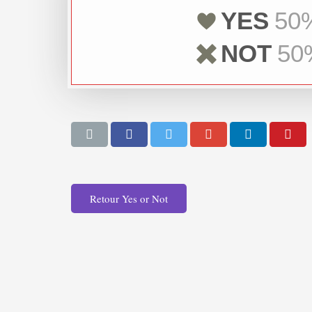
YES
50
NOT
50
Retour Yes or Not