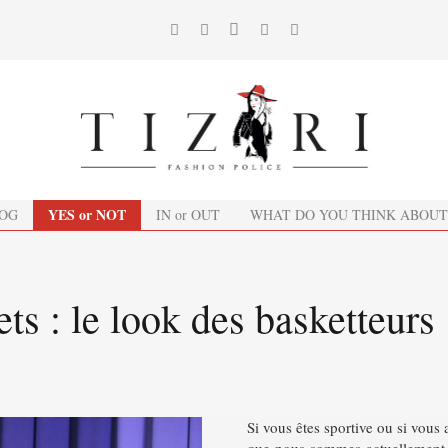
YES or NOT
OG
IN or OUT
WHAT DO YOU THINK ABOUT
ts : le look des basketteurs
Si vous êtes sportive ou si vous 
que nous sommes actuellement e