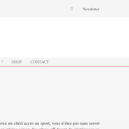
Newsletter
 ?
SHOP
CONTACT
avez un chéri accro au sport, vous n’êtes pas sans savoir
n pleine saison des plays off.Avant de s’intéresser au