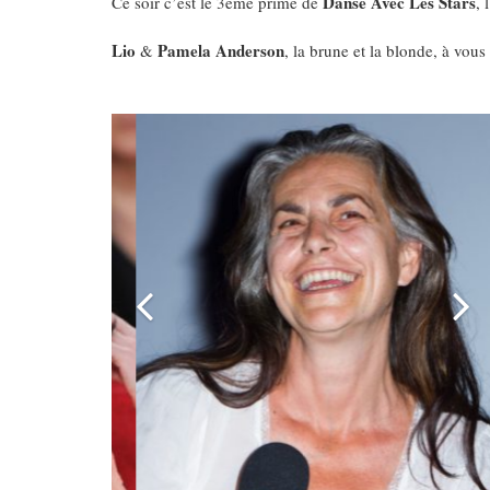
Danse Avec Les Stars
Ce soir c’est le 3eme prime de
, 
Lio
Pamela Anderson
&
, la brune et la blonde, à vous