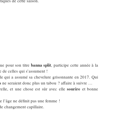
iques de cette saison.
banna split
ue pour son titre
, participe cette année à la
tie de celles qui s’assument !
ple qui a assumé sa chevelure grisonnante en 2017. Qui
s
ne seraient donc plus un tabou ? affaire à suivre …
sourire
relle, et une chose est sûr avec elle
et bonne
ue l’âge ne définit pas une femme !
 de changement capillaire.