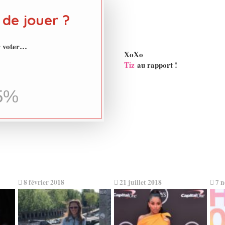
 de jouer ?
r voter…
XoXo
Tiz
au rapport !
5%
8 février 2018
21 juillet 2018
7 n