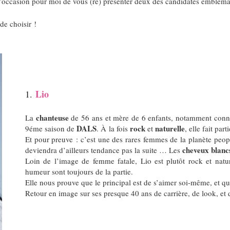
l’occasion pour moi de vous (re) présenter deux des candidates emblémat
 de choisir !
Lio
1.
chanteuse
La
de
56 ans
et mère de 6 enfants, notamment conn
DALS
rock
naturelle
9éme saison de
. À
la fois
et
, elle fait par
Et pour preuve : c’est une des rares femmes de la planète peo
cheveux blanc
deviendra d’ailleurs tendance pas la suite …
Les
Loin de l’image de femme fatale, Lio est plutôt rock et natu
humeur sont toujours de la partie.
Elle nous prouve que le principal est de s’aimer soi-même, et q
Retour en image sur ses presque 40 ans de carrière, de look, et