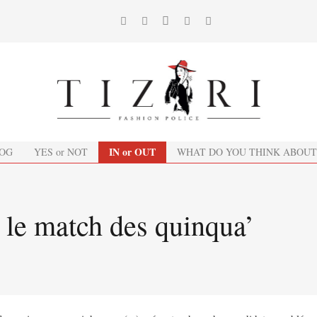
IN or OUT
OG
YES or NOT
WHAT DO YOU THINK ABOUT
: le match des quinqua’