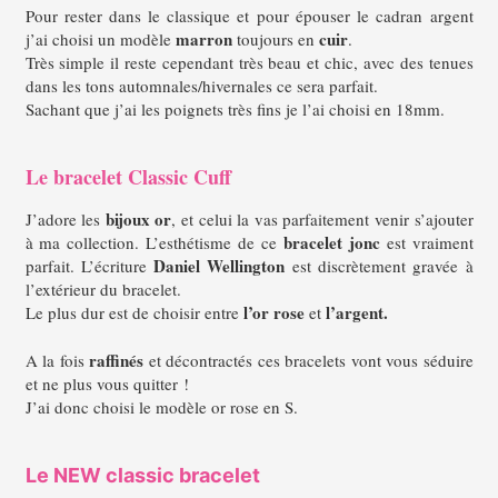
Pour rester dans le classique et pour épouser le cadran argent
marron
cuir
j’ai choisi un modèle
toujours en
.
Très simple il reste cependant très beau et chic, a
vec des tenues
dans les tons automnales/hivernales ce sera parfait.
Sachant que j’ai les poignets très fins je l’ai choisi en 18mm.
Le bracelet Classic Cuff
bijoux or
J’adore les
, et celui la vas parfaitement venir s’ajouter
bracelet jonc
à ma collection.
L’esthétisme de ce
est vraiment
Daniel Wellington
parfait. L’écriture
est discrètement gravée à
l’extérieur du bracelet.
l’or rose
l’argent.
Le plus dur est de choisir entre
et
raffinés
A la fois
et décontractés ces bracelets vont vous séduire
et ne plus vous quitter !
J’ai donc choisi le modèle or rose en S.
Le NEW classic bracelet