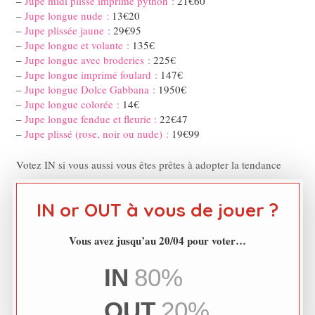
–
Jupe midi plissé imprimé python :
21€60
–
Jupe longue nude :
13€20
–
Jupe plissée jaune :
29€95
–
Jupe longue et volante :
135€
–
Jupe longue avec broderies :
225€
–
Jupe longue imprimé foulard :
147€
–
Jupe longue Dolce Gabbana :
1950€
–
Jupe longue colorée :
14€
–
Jupe longue fendue et fleurie :
22€47
–
Jupe plissé (rose, noir ou nude) :
19€99
Votez IN si vous aussi vous êtes prêtes à adopter la tendance
IN or OUT à vous de jouer ?
Vous avez jusqu’au 20/04 pour voter…
IN
80%
OUT
20%