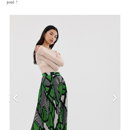
joué !