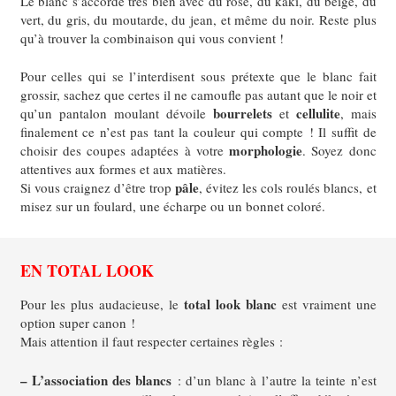
Le blanc s’accorde très bien avec du rose, du kaki, du beige, du
vert, du gris, du moutarde, du jean, et même du noir. Reste plus
qu’à trouver la combinaison qui vous convient !
Pour celles qui se l’interdisent sous prétexte que le blanc fait
grossir
, sachez que certes il ne camoufle pas autant que le noir et
bourrelets
cellulite
qu’un pantalon moulant dévoile
et
, mais
finalement ce n’est pas tant la couleur qui compte !
Il suffit de
morphologie
choisir des coupes adaptées à votre
. Soyez donc
attentives aux formes et aux matières.
pâle
Si vous craignez d’être trop
, évitez les cols roulés blancs, et
misez sur un foulard, une écharpe ou un bonnet coloré.
EN TOTAL LOOK
total look blanc
Pour les plus audacieuse, le
est vraiment une
option super canon !
Mais attention il faut respecter certaines règles :
– L’association des blancs
: d’un blanc à l’autre la teinte n’est