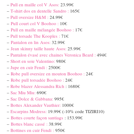
–
Pull en maille col V Asos:
23.99€
–
T-shirt dos en dentelle Sandro :
165€
–
Pull oversize H&M :
24.99€
–
Pull court col V Boohoo :
10€
–
Pull en maille mélangée Boohoo :
17€
–
Pull torsade The Kooples :
71€
–
Pantalon en lin Asos:
32.99€
–
Jean skinny taille haute Asos:
25.99€
–
Pantalon évasé avec chaines Veronica Beard :
494€
–
Short en soie Valentino:
980€
–
Jupe en cuir Fendi :
2500€
–
Robe pull oversize en mouton Boohoo :
24€
–
Robe pull torsadée Boohoo :
24€
–
Robe blazer Alessandra Rich
: 1680€
–
Sac Miu Miu:
690€
–
Sac Dolce & Gabbana:
995€
–
Bottes Alexander Vauthier:
1000€
–
Escarpins Modress:
19.99€ (-10% code TIZIRI10)
–
Bottes courte façon santiags
: 153.99€
–
Bottes blanc cassé :
38.99€
–
Bottines en cuir Fendi :
950€