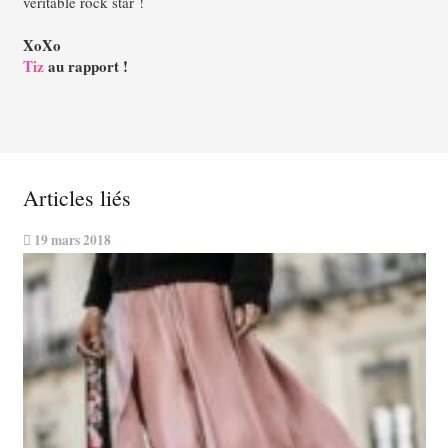
véritable rock star !
XoXo
Tiz
au rapport !
Articles liés
19 mars 2018