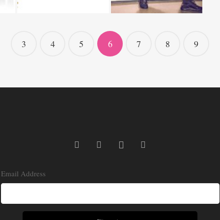
3
4
5
6
7
8
9
Email Address