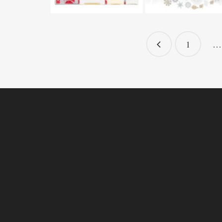
Navigation
1
…
des
articles