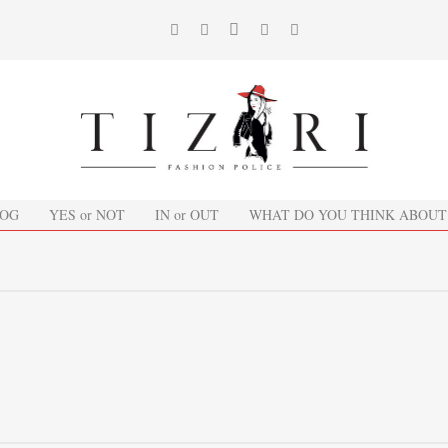
OG
YES or NOT
IN or OUT
WHAT DO YOU THINK ABOUT