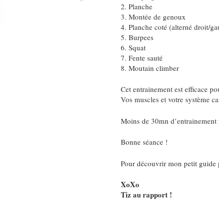
2. Planche
3. Montée de genoux
4. Planche coté (alterné droit/g
5. Burpees
6. Squat
7. Fente sauté
8. Moutain climber
Cet entrainement est efficace pou
Vos muscles et votre système ca
Moins de 30mn d’entrainement p
Bonne séance !
Pour découvrir mon petit guide 
XoXo
Tiz au rapport !