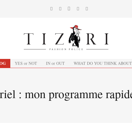
OG
YES or NOT
IN or OUT
WHAT DO YOU THINK ABOUT
riel : mon programme rapide