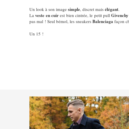
simple
élégant
Un look à son image
, discret mais
.
veste en cuir
Givenchy
La
est bien cintrée, le petit pull
Balenciaga
pas mal !
Seul bémol, les sneakers
façon ch
Un 15 !