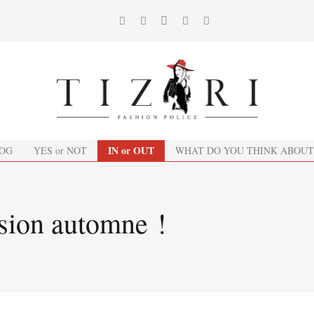
IN or OUT
OG
YES or NOT
WHAT DO YOU THINK ABOUT
rsion automne !