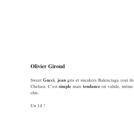
Olivier Giroud
Gucci
jean
Sweet
,
gris et sneakers Balenciaga (oui ils
simple
tendance
Chelsea.
C’est
mais
on valide, même s
chic.
Un 14 !