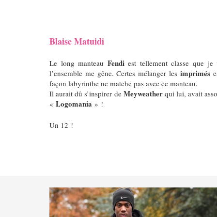
Blaise Matuidi
Fendi
Le long manteau
est tellement classe que j
imprimés
l’ensemble me gêne.
Certes mélanger les
es
façon labyrinthe ne matche pas avec ce manteau.
Meyweather
Il aurait dû s’inspirer de
qui lui, avait as
Logomania
«
» !
Un 12 !