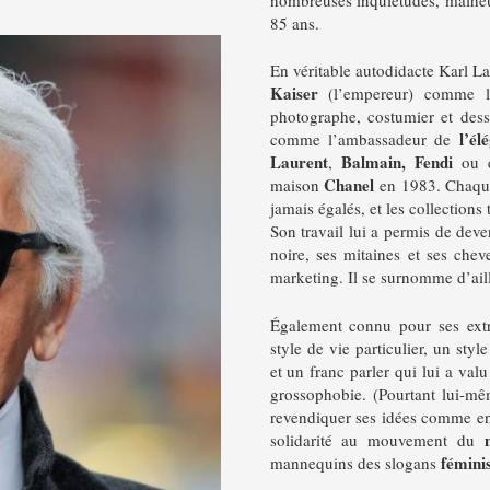
85 ans.
En véritable autodidacte Karl La
Kaiser
(l’empereur) comme le
photographe, costumier et dess
l’él
comme l’ambassadeur de
Laurent
Balmain,
Fendi
,
ou 
Chanel
maison
en 1983.
Chaque
jamais égalés, et les collections
Son travail lui a permis de deven
noire, ses mitaines et ses chev
marketing. Il se surnomme d’ai
Également connu pour ses ext
style de vie particulier, un sty
et un franc parler qui lui a va
grossophobie. (Pourtant lui-m
revendiquer ses idées comme en
solidarité au mouvement du
féminis
mannequins des slogans