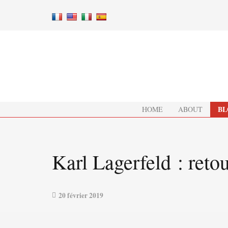
BL
HOME
ABOUT
Karl Lagerfeld : reto
20 février 2019