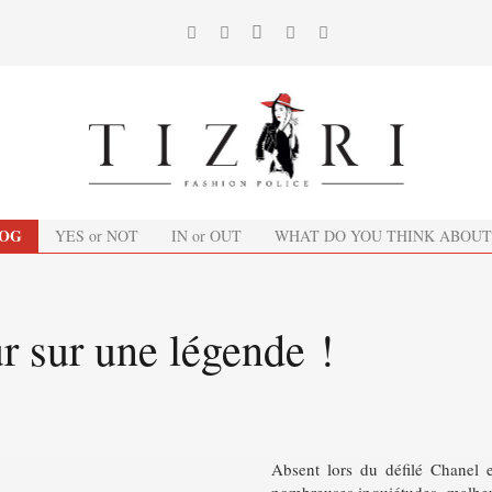
OG
YES or NOT
IN or OUT
WHAT DO YOU THINK ABOUT
ur sur une légende !
Absent lors du défilé Chanel 
nombreuses inquiétudes, malheu