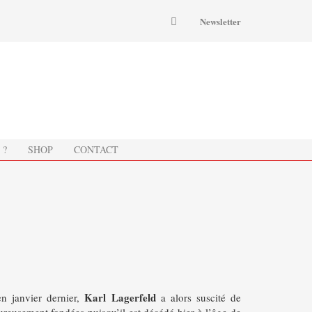
Newsletter
 ?
SHOP
CONTACT
Karl Lagerfeld
en janvier dernier,
a alors suscité de
reusement fondées puisqu’il est décédé hier à l’âge de