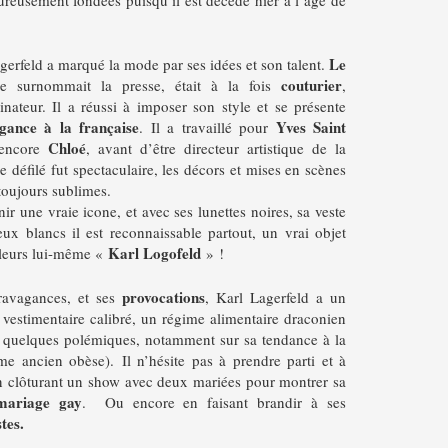
Le
gerfeld a marqué la mode par ses idées et son talent.
couturier
 surnommait la presse, était à la fois
,
inateur.
Il a réussi à imposer son style et se présente
égance à la française
Yves Saint
.
Il a travaillé pour
Chloé
encore
, avant d’être directeur artistique de la
 défilé fut spectaculaire, les décors et mises en scènes
 toujours sublimes.
ir une vraie icone, et avec ses lunettes noires, sa veste
eux blancs il est reconnaissable partout, un vrai objet
Karl Logofeld
lleurs lui-même «
» !
provocations
ravagances, et ses
, Karl Lagerfeld a un
le vestimentaire calibré, un régime alimentaire draconien
lu quelques polémiques, notamment sur sa tendance à la
ême ancien obèse).
Il n’hésite pas à prendre parti et à
 clôturant un show avec deux mariées pour montrer sa
mariage gay
.
Ou encore en faisant brandir à ses
tes.